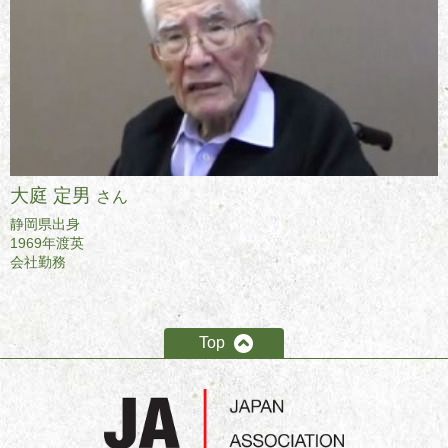
大庭 定男
さん
静岡県出身
1969年渡英
会社勤務
Top