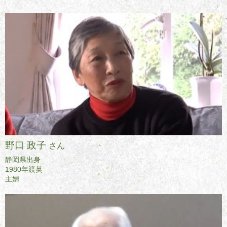
野口 政子
さん
静岡県出身
1980年渡英
主婦