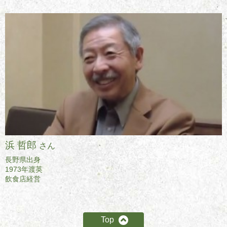
浜 哲郎
さん
長野県出身
1973年渡英
飲食店経営
Top