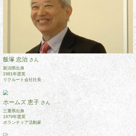
飯塚 忠治
さん
新潟県出身
1981年渡英
リクルート会社社長
ホームズ 恵子
さん
三重県出身
1979年渡英
ボランティア活動家