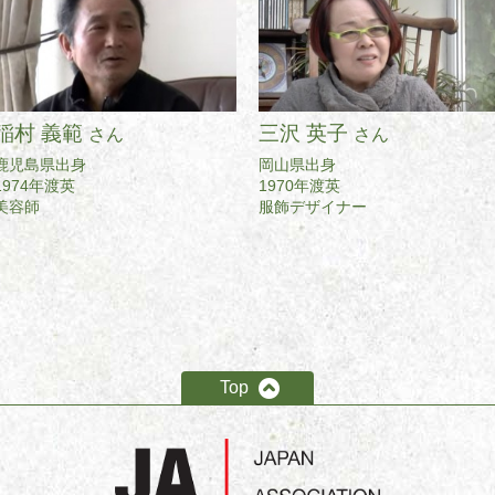
稲村 義範
三沢 英子
さん
さん
鹿児島県出身
岡山県出身
1974年渡英
1970年渡英
美容師
服飾デザイナー
Top