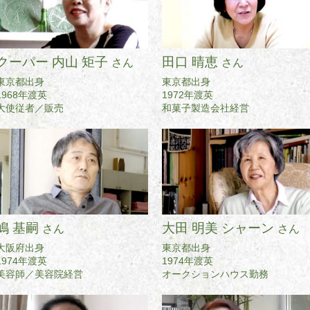
クーパー 内山 矩子
田口 晴恵
さん
さん
東京都出身
東京都出身
1968年渡英
1972年渡英
大使従者／販売
和菓子製造会社経営
嶋 基嗣
大田 明美 シャーン
さん
さん
大阪府出身
東京都出身
1974年渡英
1974年渡英
美容師／美容院経営
オークションハウス勤務