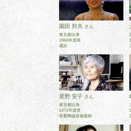
園田 邦夫
さん
東京都出身
1960年渡英
通訳
星野 安子
さん
東京都出身
1971年渡英
骨董陶磁器修復師