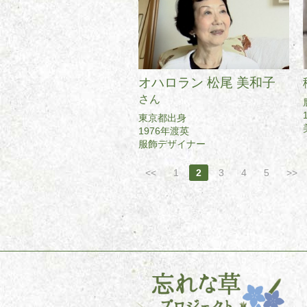
オハロラン 松尾 美和子
さん
東京都出身
1976年渡英
服飾デザイナー
<<
1
2
3
4
5
>>