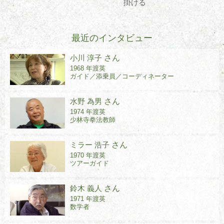
掛ける
最近のインタビュー
小川 淳子
さん
1968 年渡英
ガイド／添乗員／コーディネーター
水野 為男
さん
1974 年渡英
少林寺拳法教師
ミラー 浩子
さん
1970 年渡英
ツアーガイド
鈴木 義人
さん
1971 年渡英
数学者