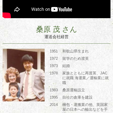
桑原 茂 さん
運送会社経営
1951
和歌山県生まれ
1972
留学のため渡英
1973
結婚
1978
家族とともに再渡英、JAC
に就職 海運業／運輸業に就
職
1983
桑原運輸設立
1995
自社の倉庫を建設
2014
梱包・運搬業の他、英国家
屋の日本への輸出などを手