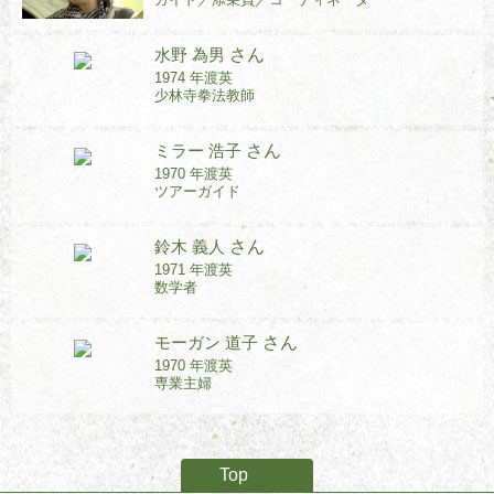
水野 為男
さん
1974 年渡英
少林寺拳法教師
ミラー 浩子
さん
1970 年渡英
ツアーガイド
鈴木 義人
さん
1971 年渡英
数学者
モーガン 道子
さん
1970 年渡英
専業主婦
Top