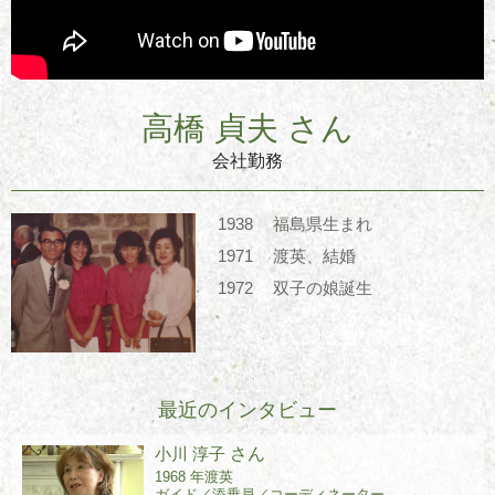
高橋 貞夫 さん
会社勤務
1938
福島県生まれ
1971
渡英、結婚
1972
双子の娘誕生
最近のインタビュー
小川 淳子
さん
1968 年渡英
ガイド／添乗員／コーディネーター