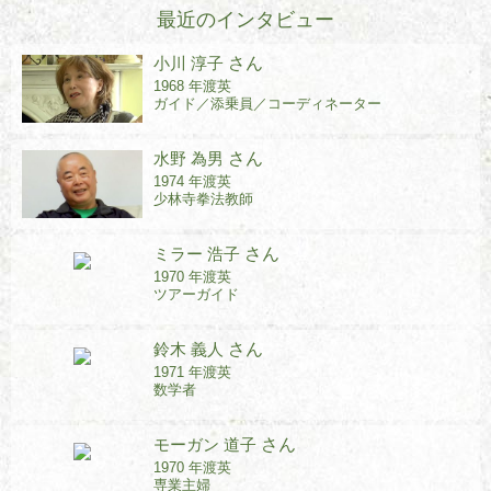
最近のインタビュー
小川 淳子
さん
1968 年渡英
ガイド／添乗員／コーディネーター
水野 為男
さん
1974 年渡英
少林寺拳法教師
ミラー 浩子
さん
1970 年渡英
ツアーガイド
鈴木 義人
さん
1971 年渡英
数学者
モーガン 道子
さん
1970 年渡英
専業主婦