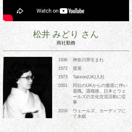
松井 みどり さん
商社勤務
1936
神奈川県生まれ
1972
渡英
1973
Takiron(UK)入社
2001
同社のUKからの撤退に伴い
退職。退職後、日本とウェ
ールズの文化交流活動に従
事
2016
ウェールズ、カーディフに
て永眠